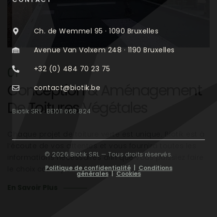
Ch. de Wemmel 95 · 1090 Bruxelles
Avenue Van Volxem 248 · 1190 Bruxelles
+32 (0) 484 70 23 75
01
Conception & Aménagement
contact@biotik.be
De Toitures Végétales
Biotik SRL · BE1011 668 824
Chaque projet de toiture verte est unique. Biotik est à
l’écoute de vos attentes et vous fournira toutes les
© 2026 Biotik SRL — Tous droits réservés.
informations nécessaires afin que vous puissiez faire
Politique de confidentialité
|
Conditions
le choix correspondant à vos besoins.
générales
|
Cookies
En Savoir Plus