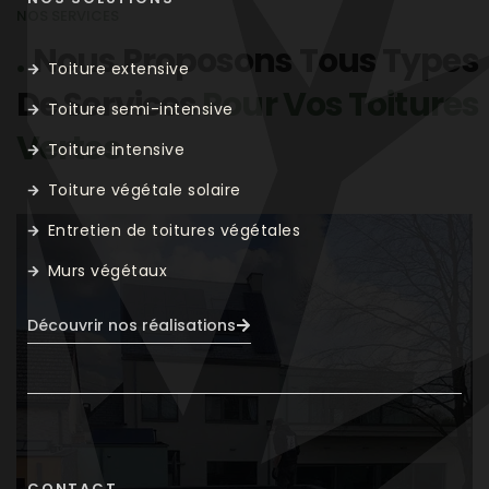
NOS SERVICES
Nous Proposons Tous Types
Toiture extensive
De Services
Pour Vos Toitures
Toiture semi-intensive
Vertes
Toiture intensive
Toiture végétale solaire
Entretien de toitures végétales
Murs végétaux
Découvrir nos réalisations
CONTACT