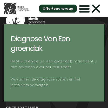
Accueil
»
Onze Diensten
»
Diagnose Van Groendaken
Offerteaanvraag
Diagnose Van Een
Biotik ontwerpt, legt aan en onderhoudt
groendak
groendaken, verticale tuinen en oplossingen voor
waterbeheer in Brussel en de omliggende regio’s.
Hebt u al enige tijd een groendak, maar bent u
niet tevreden over het resultaat?
Wij kunnen de diagnose stellen en het
probleem verhelpen.
ONZE SYSTEMEN