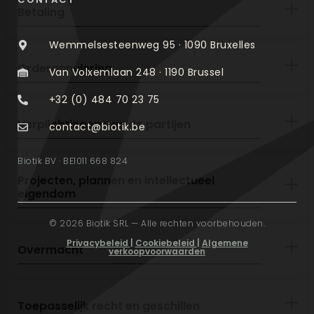
Betaling
Wemmelsesteenweg 95 · 1090 Bruxelles
Orderannulering
Van Volxemlaan 248 · 1190 Brussel
+32 (0) 484 70 23 75
Verplichtingen van de partijen
contact@biotik.be
Biotik BV · BE1011 668 824
Projecten, plannen en intellectueel
eigendom
© 2026 Biotik SRL — Alle rechten voorbehouden.
Privacybeleid
|
Cookiebeleid
|
Algemene
Overmacht
verkoopvoorwaarden
Toepasselijk recht en geschillen