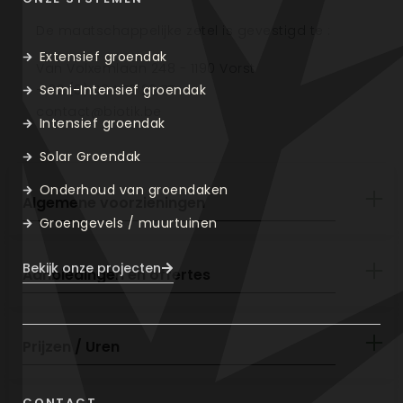
De maatschappelijke zetel is gevestigd te :
Extensief groendak
Van Volxemlaan 248 - 1190 Vorst
Semi-Intensief groendak
+ 32 (0) 484 70 23 75
contact@biotik.be
Intensief groendak
Solar Groendak
Onderhoud van groendaken
Algemene voorzieningen
Groengevels / muurtuinen
Bekijk onze projecten
Aanbiedingen en offertes
Prijzen / Uren
CONTACT