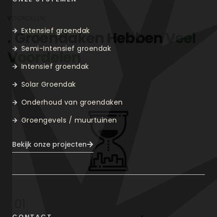
VOORDELEN
Extensief groendak
Groendaken Hebben
Veel
Semi-Intensief groendak
Voordelen
Intensief groendak
Solar Groendak
Onderhoud van groendaken
Groengevels / muurtuinen
Bekijk onze projecten
01
CONTACT