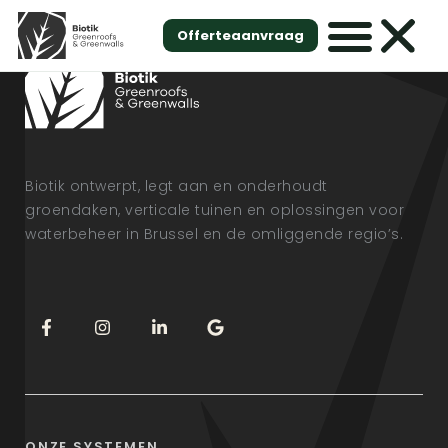
Offerteaanvraag
Biotik ontwerpt, legt aan en onderhoudt
groendaken, verticale tuinen en oplossingen voor
waterbeheer in Brussel en de omliggende regio’s.
ONZE SYSTEMEN